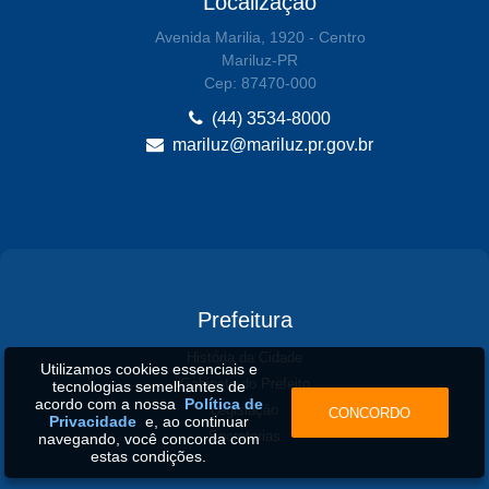
Localização
Avenida Marilia, 1920 - Centro
Mariluz-PR
Cep: 87470-000
(44) 3534-8000
mariluz@mariluz.pr.gov.br
Prefeitura
História da Cidade
Utilizamos cookies essenciais e
Gabinete do Prefeito
tecnologias semelhantes de
acordo com a nossa
Política de
Legislação
CONCORDO
Privacidade
e, ao continuar
Secretarias
navegando, você concorda com
estas condições.