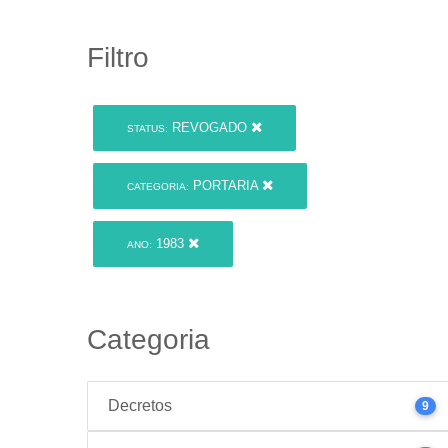
Filtro
REVOGADO
STATUS:
PORTARIA
CATEGORIA:
1983
ANO:
Categoria
Decretos
9