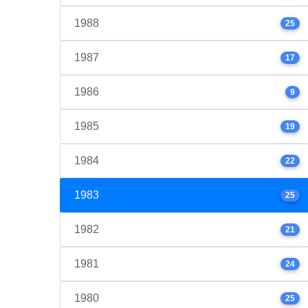
1988
25
1987
17
1986
9
1985
19
1984
22
1983
25
1982
21
1981
24
1980
25