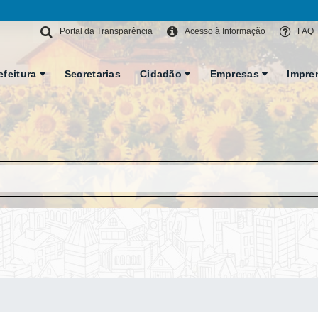
Portal da Transparência
Acesso à Informação
FAQ
efeitura
Secretarias
Cidadão
Empresas
Impre