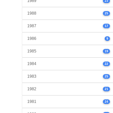
1989
23
1988
25
1987
17
1986
9
1985
19
1984
22
1983
25
1982
21
1981
24