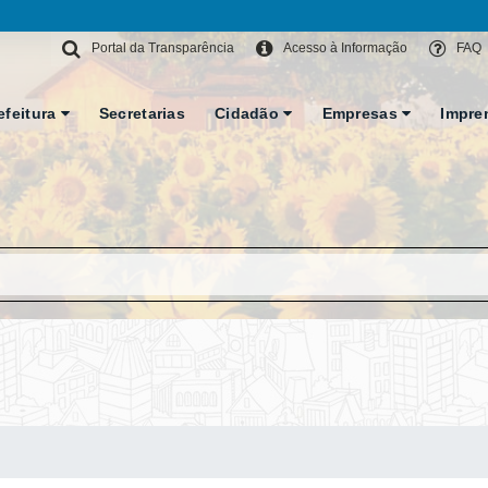
Portal da Transparência
Acesso à Informação
FAQ
efeitura
Secretarias
Cidadão
Empresas
Impre