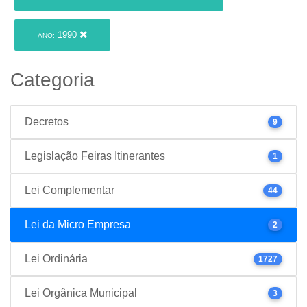
1990
ANO:
Categoria
Decretos
9
Legislação Feiras Itinerantes
1
Lei Complementar
44
Lei da Micro Empresa
2
Lei Ordinária
1727
Lei Orgânica Municipal
3