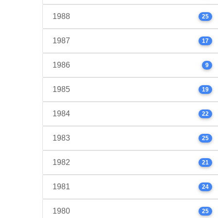
1988
25
1987
17
1986
9
1985
19
1984
22
1983
25
1982
21
1981
24
1980
25