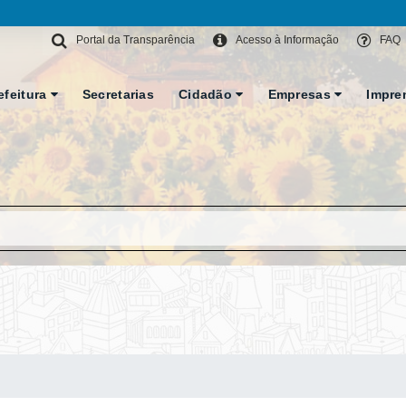
Portal da Transparência
Acesso à Informação
FAQ
efeitura
Secretarias
Cidadão
Empresas
Impre