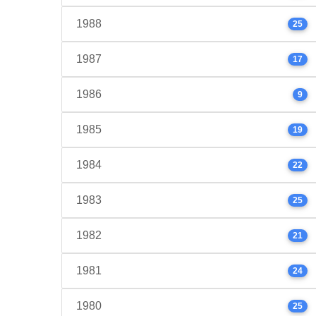
1988
25
1987
17
1986
9
1985
19
1984
22
1983
25
1982
21
1981
24
1980
25