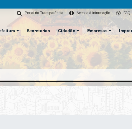
Portal da Transparência
Acesso à Informação
FAQ
efeitura
Secretarias
Cidadão
Empresas
Impre