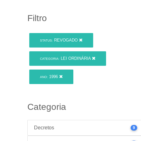
Filtro
REVOGADO
STATUS:
LEI ORDINÁRIA
CATEGORIA:
1996
ANO:
Categoria
Decretos
9