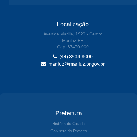
Localização
Avenida Marilia, 1920 - Centro
Mariluz-PR
Cep: 87470-000
(44) 3534-8000
mariluz@mariluz.pr.gov.br
Prefeitura
História da Cidade
Gabinete do Prefeito