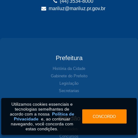
(44) 3534-8000
mariluz@mariluz.pr.gov.br
Prefeitura
História da Cidade
Gabinete do Prefeito
Legislação
Secretarias
Utilizamos cookies essenciais e
tecnologias semelhantes de
acordo com a nossa
Política de
CONCORDO
Cidadão
Privacidade
e, ao continuar
navegando, você concorda com
estas condições.
Entidades
Concursos