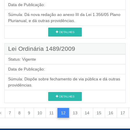
Data de Publicação:
Súmula:
Dá nova redação ao anexo III da Lei 1.356/05 Plano
Plurianual, e dá outras providências.
DETALHES
Lei Ordinária 1489/2009
Status:
Vigente
Data de Publicação:
Súmula:
Dispõe sobre fechamento de via pública e dá outras
providências.
DETALHES
<
7
8
9
10
11
12
13
14
15
16
17