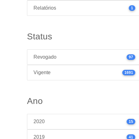
Relatórios
1
Status
Revogado
97
Vigente
1691
Ano
2020
15
2019
41