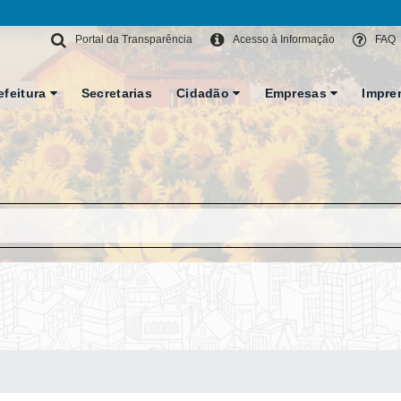
Portal da Transparência
Acesso à Informação
FAQ
efeitura
Secretarias
Cidadão
Empresas
Impre