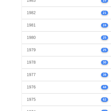
1983
25
1982
21
1981
24
1980
25
1979
25
1978
30
1977
39
1976
44
1975
62