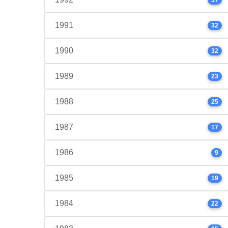
37
1991
32
1990
32
1989
23
1988
25
1987
17
1986
9
1985
19
1984
22