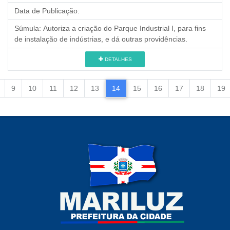
Data de Publicação:
Súmula:
Autoriza a criação do Parque Industrial I, para fins
de instalação de indústrias, e dá outras providências.
DETALHES
9
10
11
12
13
14
15
16
17
18
19