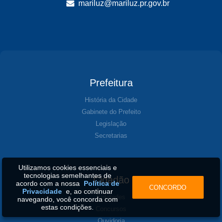
mariluz@mariluz.pr.gov.br
Prefeitura
História da Cidade
Gabinete do Prefeito
Legislação
Secretarias
Utilizamos cookies essenciais e
tecnologias semelhantes de
Cidadão
acordo com a nossa
Política de
CONCORDO
Privacidade
e, ao continuar
Entidades
navegando, você concorda com
estas condições.
Concursos
Ouvidoria