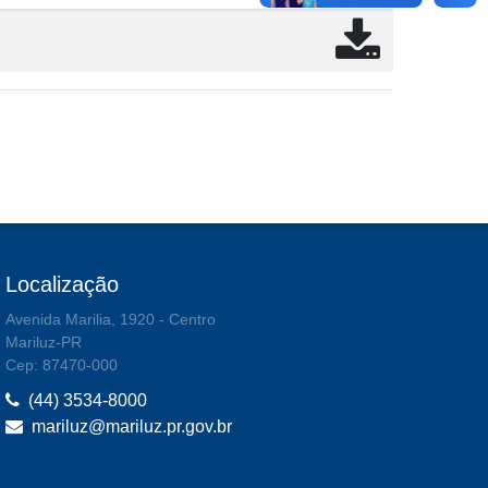
Localização
Avenida Marilia, 1920 - Centro
Mariluz-PR
Cep: 87470-000
(44) 3534-8000
mariluz@mariluz.pr.gov.br