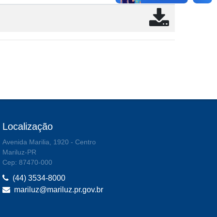
Localização
Avenida Marilia, 1920 - Centro
Mariluz-PR
Cep: 87470-000
(44) 3534-8000
mariluz@mariluz.pr.gov.br