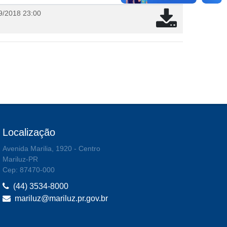
9/2018 23:00
Localização
Avenida Marilia, 1920 - Centro
Mariluz-PR
Cep: 87470-000
(44) 3534-8000
mariluz@mariluz.pr.gov.br