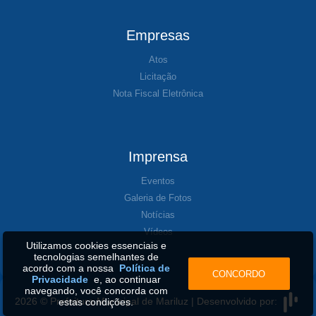
Empresas
Atos
Licitação
Nota Fiscal Eletrônica
Imprensa
Eventos
Galeria de Fotos
Notícias
Vídeos
Utilizamos cookies essenciais e
tecnologias semelhantes de
acordo com a nossa
Política de
CONCORDO
Privacidade
e, ao continuar
navegando, você concorda com
2026 © Prefeitura Municipal de Mariluz | Desenvolvido por:
estas condições.