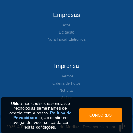
Empresas
Atos
Licitação
Nota Fiscal Eletrônica
Imprensa
Eventos
Galeria de Fotos
Notícias
Vídeos
Utilizamos cookies essenciais e
tecnologias semelhantes de
acordo com a nossa
Política de
CONCORDO
Privacidade
e, ao continuar
navegando, você concorda com
2026 © Prefeitura Municipal de Mariluz | Desenvolvido por:
estas condições.