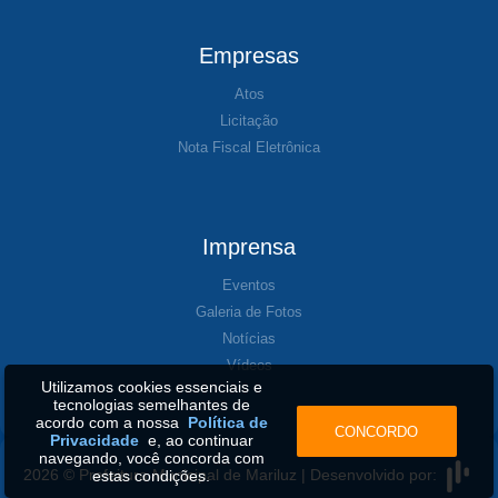
Empresas
Atos
Licitação
Nota Fiscal Eletrônica
Imprensa
Eventos
Galeria de Fotos
Notícias
Vídeos
Utilizamos cookies essenciais e
tecnologias semelhantes de
acordo com a nossa
Política de
CONCORDO
Privacidade
e, ao continuar
navegando, você concorda com
2026 © Prefeitura Municipal de Mariluz | Desenvolvido por:
estas condições.