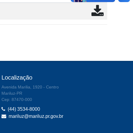
Localização
Avenida Marilia, 1920 - Centro
Mariluz-PR
Cep: 87470-000
(44) 3534-8000
mariluz@mariluz.pr.gov.br