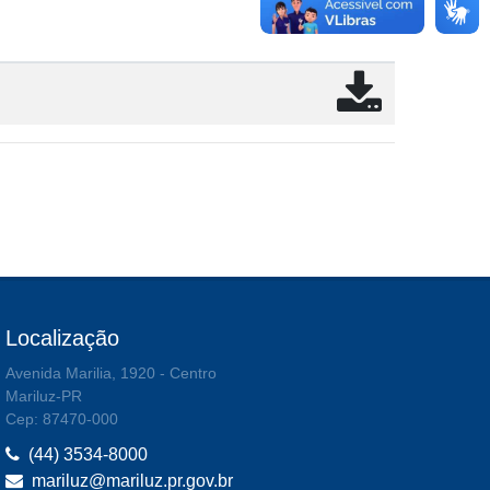
Localização
Avenida Marilia, 1920 - Centro
Mariluz-PR
Cep: 87470-000
(44) 3534-8000
mariluz@mariluz.pr.gov.br