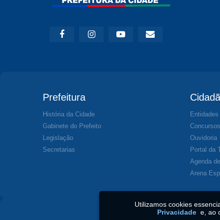
Prefeitura
Cidad
História da Cidade
Entidades
Gabinete do Prefeito
Concurso
Legislação
Ouvidoria
Secretarias
Portal da 
Agenda de
Arena Esp
Utilizamos cookies essenc
Privacidade
e, ao 