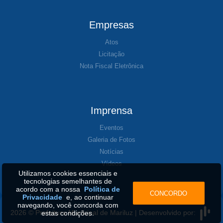
Empresas
Atos
Licitação
Nota Fiscal Eletrônica
Imprensa
Eventos
Galeria de Fotos
Notícias
Vídeos
Utilizamos cookies essenciais e
tecnologias semelhantes de
acordo com a nossa
Política de
CONCORDO
Privacidade
e, ao continuar
navegando, você concorda com
2026 © Prefeitura Municipal de Mariluz | Desenvolvido por:
estas condições.