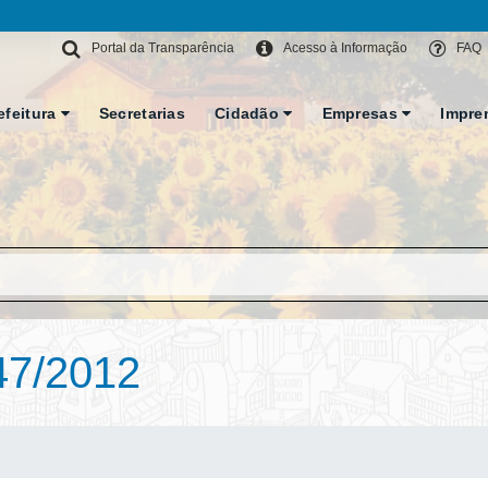
Portal da Transparência
Acesso à Informação
FAQ
efeitura
Secretarias
Cidadão
Empresas
Impre
47/2012