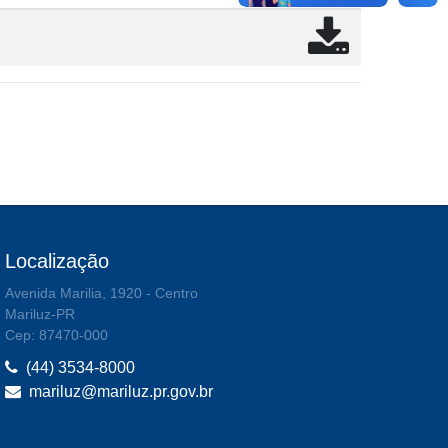
Localização
Avenida Marilia, 1920 - Centro
Mariluz-PR
Cep: 87470-000
(44) 3534-8000
mariluz@mariluz.pr.gov.br