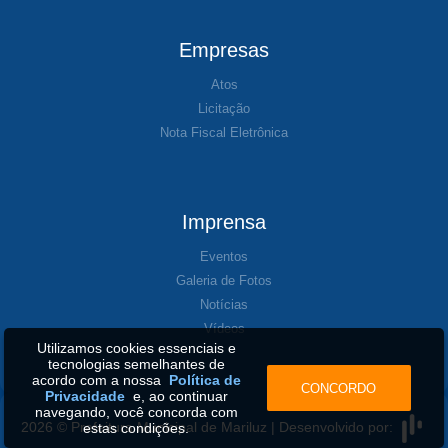
Empresas
Atos
Licitação
Nota Fiscal Eletrônica
Imprensa
Eventos
Galeria de Fotos
Notícias
Vídeos
Utilizamos cookies essenciais e
tecnologias semelhantes de
acordo com a nossa
Política de
CONCORDO
Privacidade
e, ao continuar
navegando, você concorda com
2026 © Prefeitura Municipal de Mariluz | Desenvolvido por:
estas condições.