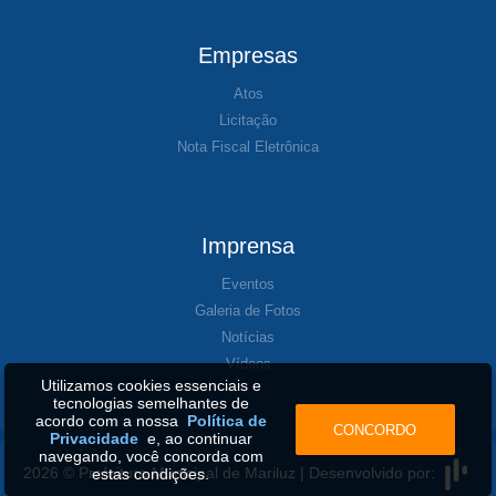
Empresas
Atos
Licitação
Nota Fiscal Eletrônica
Imprensa
Eventos
Galeria de Fotos
Notícias
Vídeos
Utilizamos cookies essenciais e
tecnologias semelhantes de
acordo com a nossa
Política de
CONCORDO
Privacidade
e, ao continuar
navegando, você concorda com
2026 © Prefeitura Municipal de Mariluz | Desenvolvido por:
estas condições.