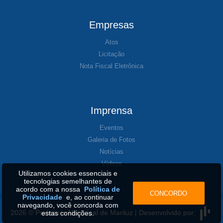
Empresas
Atos
Licitação
Nota Fiscal Eletrônica
Imprensa
Eventos
Galeria de Fotos
Notícias
Vídeos
Utilizamos cookies essenciais e
tecnologias semelhantes de
acordo com a nossa
Política de
CONCORDO
Privacidade
e, ao continuar
navegando, você concorda com
2026 © Prefeitura Municipal de Mariluz | Desenvolvido por:
estas condições.