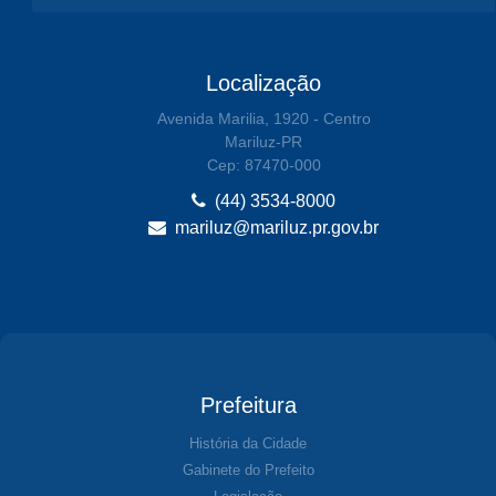
Localização
Avenida Marilia, 1920 - Centro
Mariluz-PR
Cep: 87470-000
(44) 3534-8000
mariluz@mariluz.pr.gov.br
Prefeitura
História da Cidade
Gabinete do Prefeito