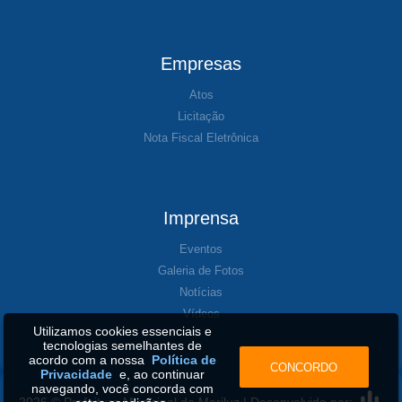
Empresas
Atos
Licitação
Nota Fiscal Eletrônica
Imprensa
Eventos
Galeria de Fotos
Notícias
Vídeos
Utilizamos cookies essenciais e
tecnologias semelhantes de
acordo com a nossa
Política de
CONCORDO
Privacidade
e, ao continuar
navegando, você concorda com
2026 © Prefeitura Municipal de Mariluz | Desenvolvido por: