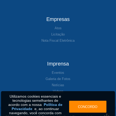
Empresas
Atos
Licitação
Nota Fiscal Eletrônica
Imprensa
Eventos
Galeria de Fotos
Notícias
Vídeos
Utilizamos cookies essenciais e
tecnologias semelhantes de
acordo com a nossa
Política de
CONCORDO
Privacidade
e, ao continuar
navegando, você concorda com