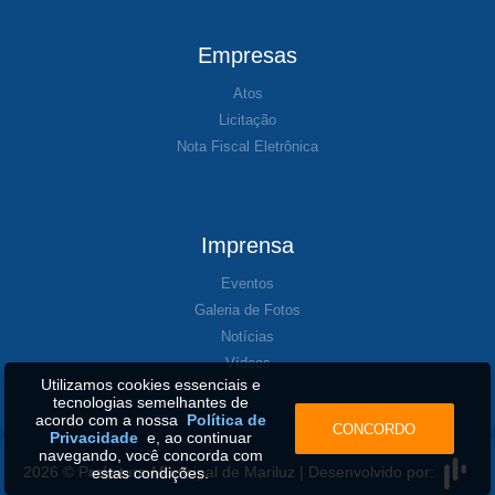
Empresas
Atos
Licitação
Nota Fiscal Eletrônica
Imprensa
Eventos
Galeria de Fotos
Notícias
Vídeos
Utilizamos cookies essenciais e
tecnologias semelhantes de
acordo com a nossa
Política de
CONCORDO
Privacidade
e, ao continuar
navegando, você concorda com
2026 © Prefeitura Municipal de Mariluz | Desenvolvido por:
estas condições.