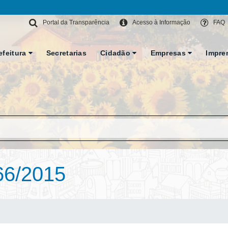
Portal da Transparência
Acesso à Informação
FAQ
efeitura
Secretarias
Cidadão
Empresas
Impre
66/2015