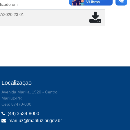
lizado em
7/2020 23:01
Localização
Avenida Marilia, 1920 - Centro
Mariluz-PR
Cep: 87470-000
(44) 3534-8000
mariluz@mariluz.pr.gov.br