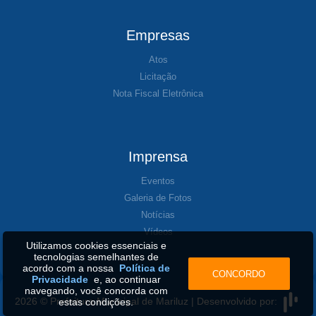
Empresas
Atos
Licitação
Nota Fiscal Eletrônica
Imprensa
Eventos
Galeria de Fotos
Notícias
Vídeos
Utilizamos cookies essenciais e
tecnologias semelhantes de
acordo com a nossa
Política de
CONCORDO
Privacidade
e, ao continuar
navegando, você concorda com
2026 © Prefeitura Municipal de Mariluz | Desenvolvido por:
estas condições.