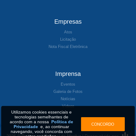
Empresas
Atos
Licitação
Nota Fiscal Eletrônica
Imprensa
Eventos
Galeria de Fotos
Notícias
Vídeos
Utilizamos cookies essenciais e
tecnologias semelhantes de
acordo com a nossa
Política de
CONCORDO
Privacidade
e, ao continuar
navegando, você concorda com
2026 © Prefeitura Municipal de Mariluz | Desenvolvido por: