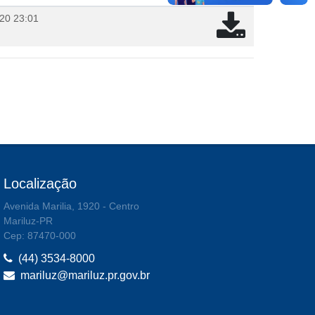
20 23:01
Localização
Avenida Marilia, 1920 - Centro
Mariluz-PR
Cep: 87470-000
(44) 3534-8000
mariluz@mariluz.pr.gov.br