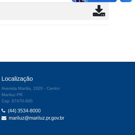
Localização
Avenida Marilia, 1920 - Centro
Mariluz-PR
Cep: 87470-000
(44) 3534-8000
mariluz@mariluz.pr.gov.br