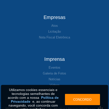
Empresas
Atos
Licitação
Nota Fiscal Eletrônica
Imprensa
Eventos
Galeria de Fotos
Notícias
Vídeos
Utilizamos cookies essenciais e
tecnologias semelhantes de
acordo com a nossa
Política de
CONCORDO
Privacidade
e, ao continuar
navegando, você concorda com
2026 © Prefeitura Municipal de Mariluz | Desenvolvido por: