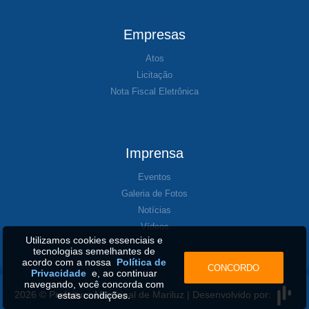
Empresas
Atos
Licitação
Nota Fiscal Eletrônica
Imprensa
Eventos
Galeria de Fotos
Notícias
Vídeos
Utilizamos cookies essenciais e
tecnologias semelhantes de
acordo com a nossa
Política de
CONCORDO
Privacidade
e, ao continuar
navegando, você concorda com
2026 © Prefeitura Municipal de Mariluz | Desenvolvido por:
estas condições.