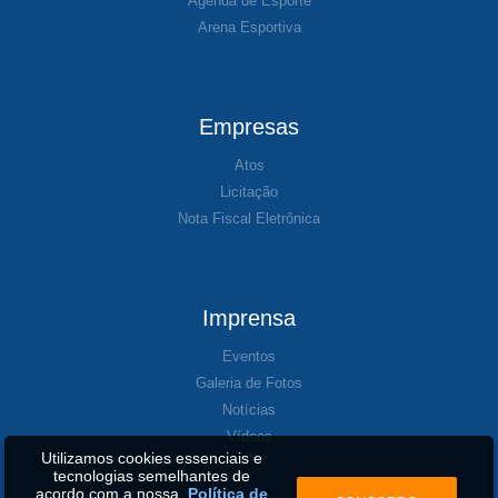
Agenda de Esporte
Arena Esportiva
Empresas
Atos
Licitação
Nota Fiscal Eletrônica
Imprensa
Eventos
Galeria de Fotos
Notícias
Vídeos
Utilizamos cookies essenciais e
tecnologias semelhantes de
acordo com a nossa
Política de