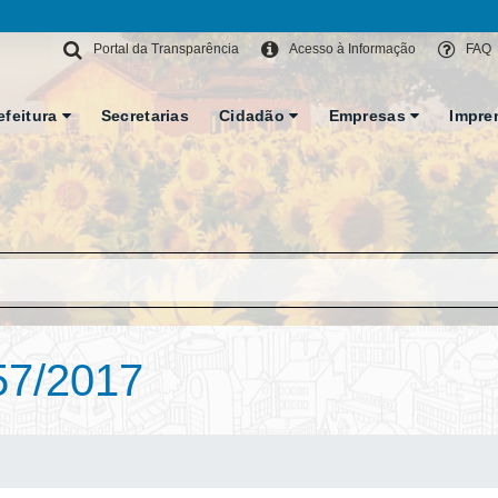
Portal da Transparência
Acesso à Informação
FAQ
efeitura
Secretarias
Cidadão
Empresas
Impre
57/2017