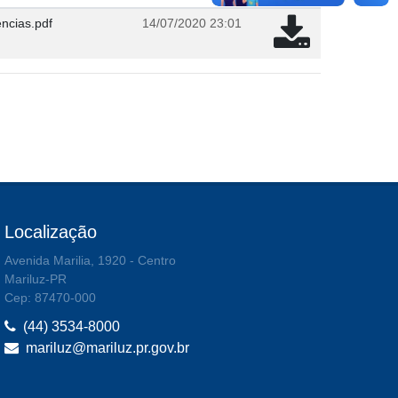
ncias.pdf
14/07/2020 23:01
Localização
Avenida Marilia, 1920 - Centro
Mariluz-PR
Cep: 87470-000
(44) 3534-8000
mariluz@mariluz.pr.gov.br