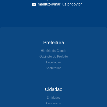
mariluz@mariluz.pr.gov.br
Prefeitura
História da Cidade
Gabinete do Prefeito
Legislação
Secretarias
Cidadão
Entidades
Concursos