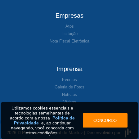
Empresas
Atos
Licitação
Nota Fiscal Eletrônica
Imprensa
Eventos
Galeria de Fotos
Notícias
Vídeos
Utilizamos cookies essenciais e
tecnologias semelhantes de
acordo com a nossa
Política de
CONCORDO
Privacidade
e, ao continuar
navegando, você concorda com
2026 © Prefeitura Municipal de Mariluz | Desenvolvido por:
estas condições.