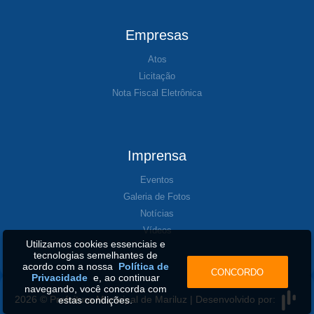
Empresas
Atos
Licitação
Nota Fiscal Eletrônica
Imprensa
Eventos
Galeria de Fotos
Notícias
Vídeos
Utilizamos cookies essenciais e
tecnologias semelhantes de
acordo com a nossa
Política de
CONCORDO
Privacidade
e, ao continuar
navegando, você concorda com
2026 © Prefeitura Municipal de Mariluz | Desenvolvido por:
estas condições.