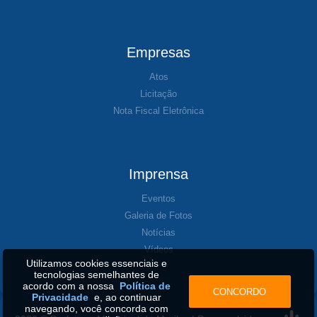
Empresas
Atos
Licitação
Nota Fiscal Eletrônica
Imprensa
Eventos
Galeria de Fotos
Notícias
Vídeos
Utilizamos cookies essenciais e
tecnologias semelhantes de
acordo com a nossa
Política de
CONCORDO
Privacidade
e, ao continuar
navegando, você concorda com