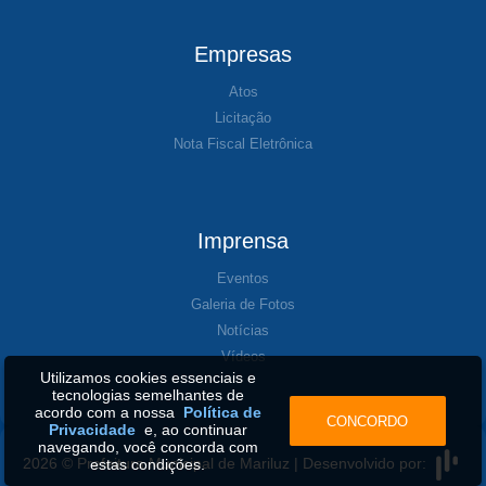
Empresas
Atos
Licitação
Nota Fiscal Eletrônica
Imprensa
Eventos
Galeria de Fotos
Notícias
Vídeos
Utilizamos cookies essenciais e
tecnologias semelhantes de
acordo com a nossa
Política de
CONCORDO
Privacidade
e, ao continuar
navegando, você concorda com
2026 © Prefeitura Municipal de Mariluz | Desenvolvido por:
estas condições.