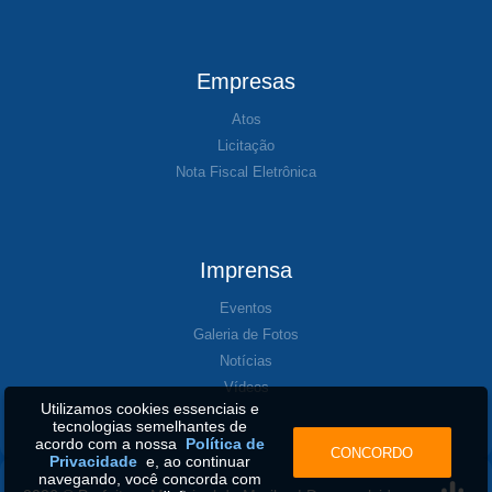
Empresas
Atos
Licitação
Nota Fiscal Eletrônica
Imprensa
Eventos
Galeria de Fotos
Notícias
Vídeos
Utilizamos cookies essenciais e
tecnologias semelhantes de
acordo com a nossa
Política de
CONCORDO
Privacidade
e, ao continuar
navegando, você concorda com