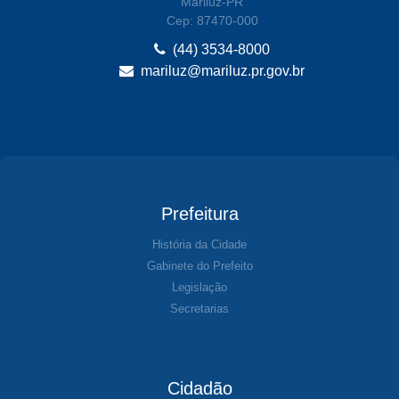
Mariluz-PR
Cep: 87470-000
(44) 3534-8000
mariluz@mariluz.pr.gov.br
Prefeitura
História da Cidade
Gabinete do Prefeito
Legislação
Secretarias
Cidadão