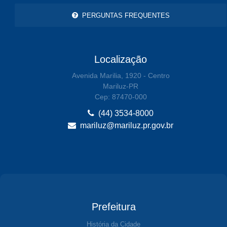
PERGUNTAS FREQUENTES
Localização
Avenida Marilia, 1920 - Centro
Mariluz-PR
Cep: 87470-000
(44) 3534-8000
mariluz@mariluz.pr.gov.br
Prefeitura
História da Cidade