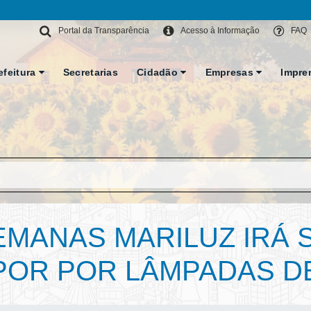
Portal da Transparência
Acesso à Informação
FAQ
efeitura
Secretarias
Cidadão
Empresas
Impre
MANAS MARILUZ IRÁ 
POR POR LÂMPADAS D