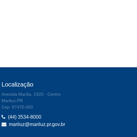
Localização
Avenida Marilia, 1920 - Centro
Mariluz-PR
Cep: 87470-000
(44) 3534-8000
mariluz@mariluz.pr.gov.br