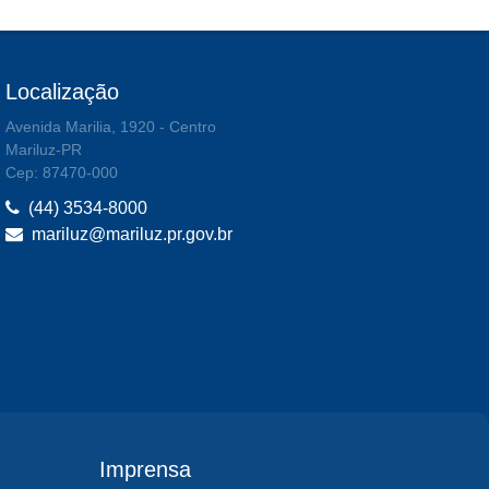
Localização
Avenida Marilia, 1920 - Centro
Mariluz-PR
Cep: 87470-000
(44) 3534-8000
mariluz@mariluz.pr.gov.br
Imprensa