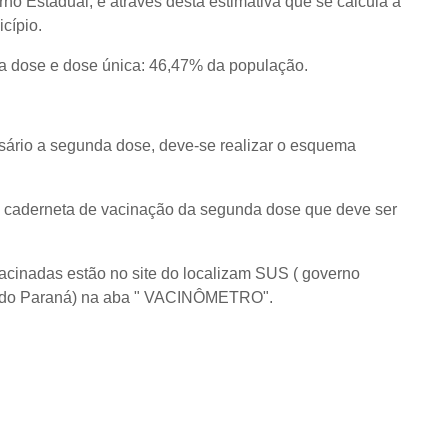
o Estadual, é através desta estimativa que se calcula a
cípio.
ra dose e dose única: 46,47% da população.
ssário a segunda dose, deve-se realizar o esquema
a caderneta de vacinação da segunda dose que deve ser
cinadas estão no site do localizam SUS ( governo
de do Paraná) na aba " VACINÔMETRO".