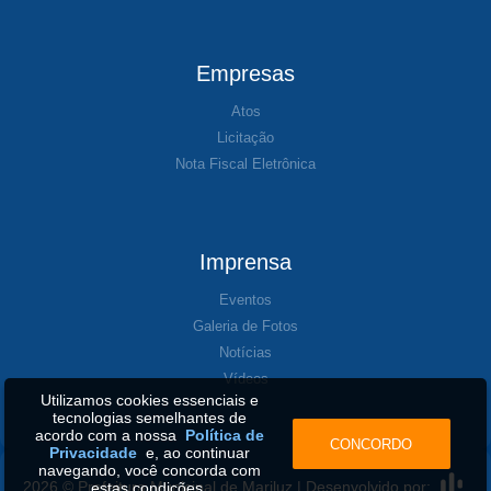
Empresas
Atos
Licitação
Nota Fiscal Eletrônica
Imprensa
Eventos
Galeria de Fotos
Notícias
Vídeos
Utilizamos cookies essenciais e
tecnologias semelhantes de
acordo com a nossa
Política de
CONCORDO
Privacidade
e, ao continuar
navegando, você concorda com
2026 © Prefeitura Municipal de Mariluz | Desenvolvido por:
estas condições.