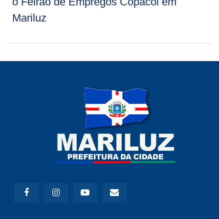
o Feirão de Empregos Copacol em
Mariluz