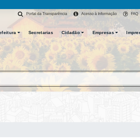
Portal da Transparência
Acesso à Informação
FAQ
efeitura
Secretarias
Cidadão
Empresas
Impre