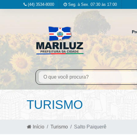
(44) 3534-8000
Seg. à Sex. 07:30 às 17:00
Pr
TURISMO
Início
Turismo
Salto Paiquerê