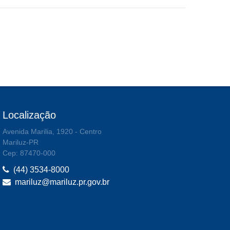
Localização
Avenida Marilia, 1920 - Centro
Mariluz-PR
Cep: 87470-000
(44) 3534-8000
mariluz@mariluz.pr.gov.br