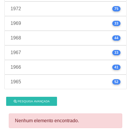
1972
75
1969
33
1968
44
1967
33
1966
41
1965
52
PESQUISA AVANÇADA
Nenhum elemento encontrado.